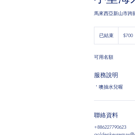
馬來西亞新山市跨
700
新
已結束
已
$700
台
幣
結
束
可用名額
服務說明
＇噢抽水兒喔
聯絡資料
+886227790623
goldenkeyremax@